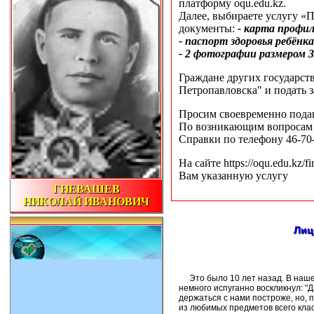
платформу oqu.edu.kz.
Далее, выбираете услугу «
документы:
- карта профи
- паспорт здоровья ребёнк
- 2 фотографии размером 
Граждане других государст
Петропавловска" и подать з
Просим своевременно подав
По возникающим вопросам 
Справки по телефону 46-70
На сайте https://oqu.edu.kz/
Вам указанную услугу
ГНЕВАШЕВ
НИКОЛАЙ ИВАНОВИЧ
Лиц
Это было 10 лет назад. В нашем 
немного испуганно воскликнул: "Д
держаться с нами построже, но, п
из любимых предметов всего кла