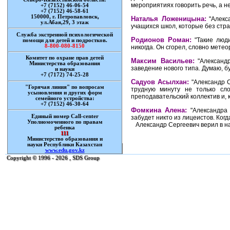
мероприятиях говорить речь, а не
+7 (7152) 46-06-54
+7 (7152) 46-58-61
150000, г. Петропавловск,
Наталья Ложеницына:
"Алекс
ул.Абая,29, 3 этаж
учащихся школ, которые без страх
Служба экстренной психологической
Родионов Роман:
"Такие люди
помощи для детей и подростков.
8-800-080-8150
никогда. Он сгорел, словно метео
Комитет по охране прав детей
Максим Васильев:
"Александр
Министерства образования
заведение нового типа. Думаю, б
и науки
+7 (7172) 74-25-28
Садуов Асылхан:
"Александр С
"Горячая линия" по вопросам
трудную минуту не только сло
усыновления и других форм
преподавательский коллектив и, к
семейного устройства:
+7 (7152) 46-30-64
Фомкина Алена:
"Александра 
Единый номер Call-center
забудет никто из лицеистов. Когд
Уполномоченного по правам
Александр Сергеевич верил в нас
ребенка
111
Министерство образования и
науки Республики Казахстан
www.edu.gov.kz
Copyright © 1996 -
2026 , SDS Group