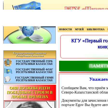
НОВОСТИ
МУЗЕЙ
БИБЛИОТЕКА
КГУ «Первый гор
конк
Государственные символы
Республики Казахстан
ГОСУДАРСТВЕННЫЙ ГЕРБ
РЕСПУБЛИКИ КАЗАХСТАН
ПАМЯТК
ГОСУДАРСТВЕННЫЙ ФЛАГ
РЕСПУБЛИКИ КАЗАХСТАН
ГОСУДАРСТВЕННЫЙ ГИМН
Уважаем
РЕСПУБЛИКИ КАЗАХСТАН
Сообщаем Вам, что приём з
ОНИ ДОЛЖНЫ ИДТИ
Северо-Казахстанской облас
ПОБЕДНЫМ СТРОЕМ В
ЛЮБЫЕ ВРЕМЕНА
Документы для зачисления м
портале Egov Вы будете ав