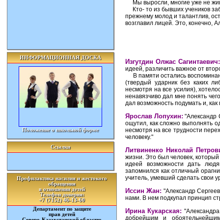
Мы выросли, многие уже не живут
Кто- то из бывших учеников забе
прежнему молод и талантлив, ост
возглавил лицей. Это, конечно, 
ИНФОРМАЦИОННАЯ ДОСКА
Изгутдин Олжас Сагинтаевич:
идеей, различить важное от втор
В памяти остались воспоминания
(твердый ударник без каких л
несмотря на все усилия), хотелос
ненавязчиво дал мне понять чего
дал возможность подумать и, как 
Ярослав Лопухин:
"Александр 
ощутил, как сложно выполнять о
Положение о школьной форме
несмотря на все трудности пере
человеку."
Ссылки
Литвиненко Николай Петров
жизни. Это был человек, который
идеей возможности дать людя
запомнился как отличный орагни
учитель, умевший сделать свои у
Профилактика насилия и жестокого
обращения
в отношении детей
Иссин Жан:
"Александр Сергееви
Телефон доверия:
нами. В нем подкупал принцип стр
+7 (7152) 46-13-60
Департамент по защите
Ирина Кукарская:
"Александра
прав детей
добрейшим и обоятельнейшим
Северо-Казахстанской области: