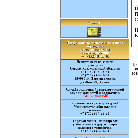
П
П
С
Ссылки
Н
В
Профилактика насилия и жестокого
обращения
в отношении детей
Телефон доверия:
+7 (7152) 46-13-60
Департамент по защите
Про
прав детей
Северо-Казахстанской области:
пол
+7 (7152) 46-06-54
воз
+7 (7152) 46-58-61
150000, г. Петропавловск,
ул.Абая,29, 3 этаж
Служба экстренной психологической
помощи для детей и подростков.
8-800-080-8150
Комитет по охране прав детей
Министерства образования
и науки
+7 (7172) 74-25-28
"Горячая линия" по вопросам
усыновления и других форм
семейного устройства:
+7 (7152) 46-30-64