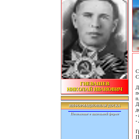
С
С
ГНЕВАШЕВ
Д
НИКОЛАЙ ИВАНОВИЧ
п
п
Д
ИНФОРМАЦИОННАЯ ДОСКА
д
Положение о школьной форме
-
-
Г
П