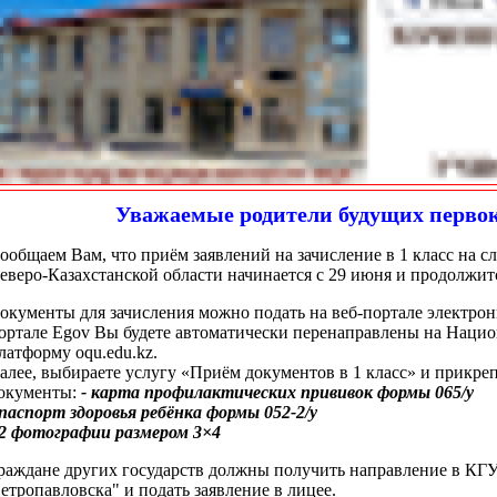
Уважаемые родители будущих перво
ообщаем Вам, что приём заявлений на зачисление в 1 класс на 
еверо-Казахстанской области начинается с 29 июня и продолжится
окументы для зачисления можно подать на веб-портале электронн
ортале Egov Вы будете автоматически перенаправлены на Наци
латформу oqu.edu.kz.
алее, выбираете услугу «Приём документов в 1 класс» и прикре
окументы:
- карта профилактических прививок формы 065/у
 паспорт здоровья ребёнка формы 052-2/у
 2 фотографии размером 3×4
раждане других государств должны получить направление в КГУ
етропавловска" и подать заявление в лицее.