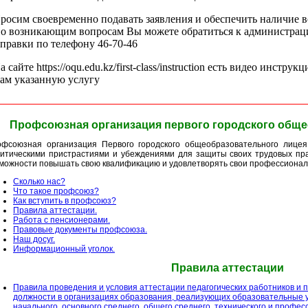
росим своевременно подавать заявления и обеспечить наличие 
о возникающим вопросам Вы можете обратиться к администрац
правки по телефону 46-70-46
а сайте https://oqu.edu.kz/first-class/instruction есть видео инстр
ам указанную услугу
Профсоюзная организация первого городского обще
фсоюзная организация Первого городского общеобразовательного лице
итическими пристрастиями и убеждениями для защиты своих трудовых пра
можности повышать свою квалификацию и удовлетворять свои профессионал
Сколько нас?
Что такое профсоюз?
Как вступить в профсоюз?
Правила аттестации.
Работа с пенсионерами.
Правовые документы профсоюза.
Наш досуг.
Информационный уголок.
Правила аттестации
Правила проведения и условия аттестации педагогических работников и 
должности в организациях образования, реализующих образовательные 
начального, основного среднего, общего среднего, технического и профес