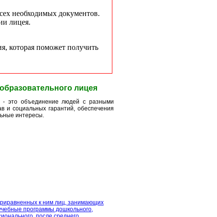
всех необходимых документов.
ии лицея.
укция, которая поможет получить
образовательного лицея
я - это объединение людей с разными
в и социальных гарантий, обеспечения
ьные интересы.
приравненных к ним лиц, занимающих
учебные программы дошкольного,
сионального, после среднего