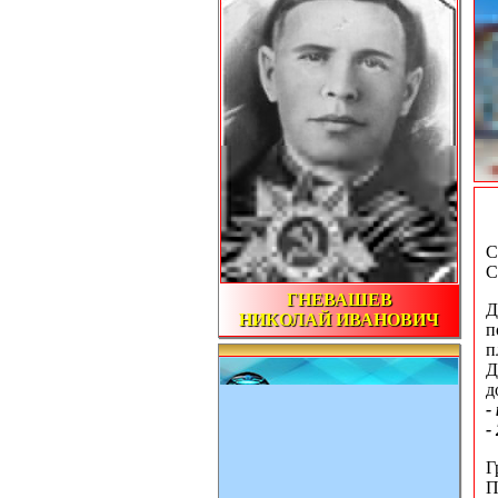
С
С
ГНЕВАШЕВ
Д
НИКОЛАЙ ИВАНОВИЧ
п
п
Д
д
-
-
Г
П