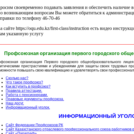
росим своевременно подавать заявления и обеспечить наличие 
о возникающим вопросам Вы можете обратиться к администрац
правки по телефону 46-70-46
а сайте https://oqu.edu.kz/first-class/instruction есть видео инстр
ам указанную услугу
Профсоюзная организация первого городского обще
фсоюзная организация Первого городского общеобразовательного лице
итическими пристрастиями и убеждениями для защиты своих трудовых пра
можности повышать свою квалификацию и удовлетворять свои профессионал
Сколько нас?
Что такое профсоюз?
Как вступить в профсоюз?
Правила аттестации.
Работа с пенсионерами.
Правовые документы профсоюза.
Наш досуг.
Информационный уголок.
ИНФОРМАЦИОННЫЙ УГОЛ
Сайт Федерации Профсоюзов РК
Сайт Казахстанского отраслевого профессионального союза работников 
Сайт «Параграф»