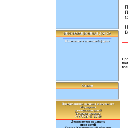
П
П
С
Н
В
ИНФОРМАЦИОННАЯ ДОСКА
Положение о школьной форме
Про
пол
воз
Ссылки
Профилактика насилия и жестокого
обращения
в отношении детей
Телефон доверия:
+7 (7152) 46-13-60
Департамент по защите
прав детей
Северо-Казахстанской области: