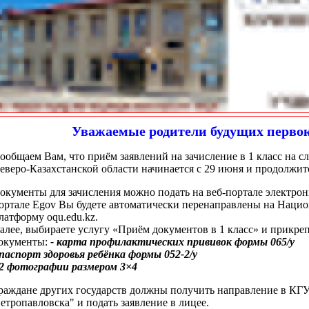
Уважаемые родители будущих перво
ообщаем Вам, что приём заявлений на зачисление в 1 класс на 
еверо-Казахстанской области начинается с 29 июня и продолжится
окументы для зачисления можно подать на веб-портале электронн
ортале Egov Вы будете автоматически перенаправлены на Наци
латформу oqu.edu.kz.
алее, выбираете услугу «Приём документов в 1 класс» и прикре
окументы:
- карта профилактических прививок формы 065/у
 паспорт здоровья ребёнка формы 052-2/у
 2 фотографии размером 3×4
раждане других государств должны получить направление в КГУ
етропавловска" и подать заявление в лицее.